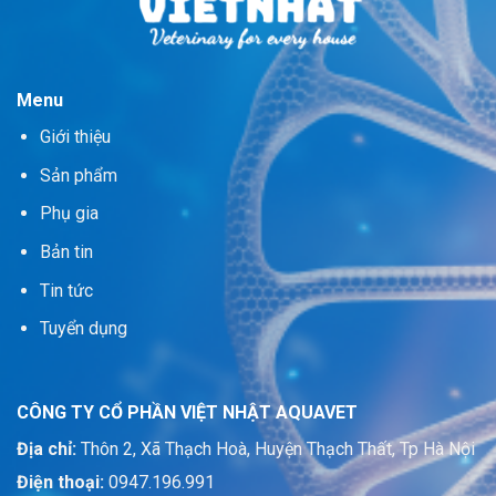
Menu
Giới thiệu
Sản phẩm
Phụ gia
Bản tin
Tin tức
Tuyển dụng
CÔNG TY CỔ PHẦN VIỆT NHẬT AQUAVET
Địa chỉ:
Thôn 2, Xã Thạch Hoà, Huyện Thạch Thất, Tp Hà Nội
Điện thoại:
0947.196.991