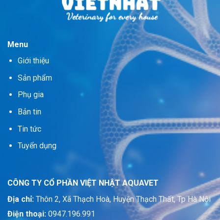
Menu
Giới thiệu
Sản phẩm
Phụ gia
Bản tin
Tin tức
Tuyển dụng
CÔNG TY CỔ PHẦN VIỆT NHẬT AQUAVET
Địa chỉ:
Thôn 2, Xã Thạch Hoà, Huyện Thạch Thất, Tp Hà Nội
Điện thoại:
0947.196.991