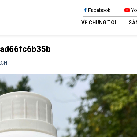
Facebook
Yo
VỀ CHÚNG TÔI
SẢ
4ad66fc6b35b
ECH