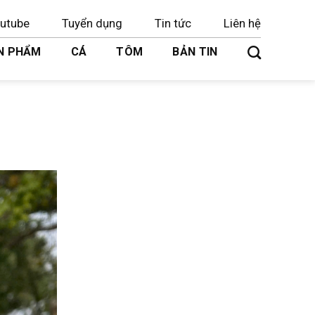
utube
Tuyển dụng
Tin tức
Liên hệ
N PHẨM
CÁ
TÔM
BẢN TIN