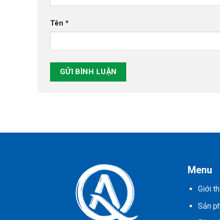
Tên
*
Menu
Giới th
Sản p