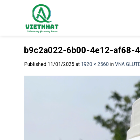
Skip
to
content
b9c2a022-6b00-4e12-af68-
Published
11/01/2025
at
1920 × 2560
in
VNA GLUT