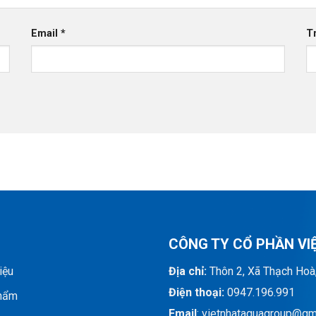
Email
*
T
CÔNG TY CỔ PHẦN VI
iệu
Địa chỉ:
Thôn 2, Xã Thạch Hoà
Điện thoại:
0947.196.991
hẩm
Email
: vietnhataquagroup@gm