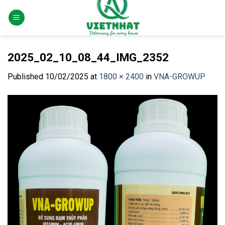
Skip
to
content
2025_02_10_08_44_IMG_2352
Published
10/02/2025
at
1800 × 2400
in
VNA-GROWUP