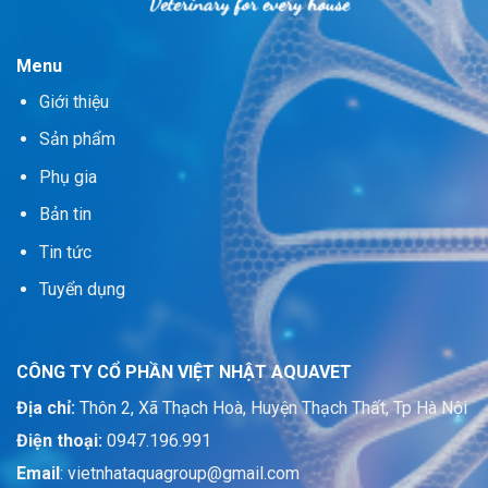
Menu
Giới thiệu
Sản phẩm
Phụ gia
Bản tin
Tin tức
Tuyển dụng
CÔNG TY CỔ PHẦN VIỆT NHẬT AQUAVET
Địa chỉ:
Thôn 2, Xã Thạch Hoà, Huyện Thạch Thất, Tp Hà Nội
Điện thoại:
0947.196.991
Email
: vietnhataquagroup@gmail.com