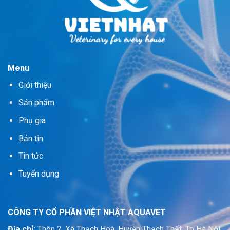
Menu
Giới thiệu
Sản phẩm
Phụ gia
Bản tin
Tin tức
Tuyển dụng
CÔNG TY CỔ PHẦN VIỆT NHẬT AQUAVET
Địa chỉ:
Thôn 2, Xã Thạch Hoà, Huyện Thạch Thất, Tp Hà Nội