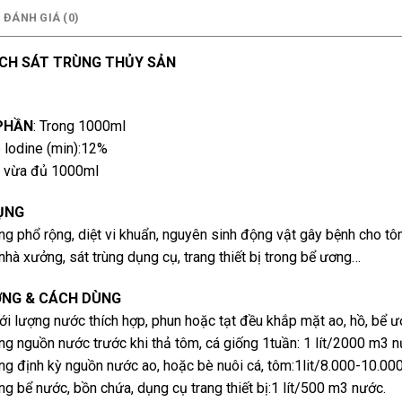
ĐÁNH GIÁ (0)
CH SÁT TRÙNG THỦY SẢN
PHẦN
: Trong 1000ml
 lodine (min):12%
 vừa đủ 1000ml
ỤNG
ng phổ rộng, diệt vi khuẩn, nguyên sinh động vật gây bệnh cho tô
nhà xưởng, sát trùng dụng cụ, trang thiết bị trong bể ương…
ỢNG & CÁCH DÙNG
ới lượng nước thích hợp, phun hoặc tạt đều khắp mặt ao, hồ, bể ươ
ng nguồn nước trước khi thả tôm, cá giống 1tuần: 1 lít/2000 m3 n
ng định kỳ nguồn nước ao, hoặc bè nuôi cá, tôm:1lit/8.000-10.00
ng bể nước, bồn chứa, dụng cụ trang thiết bị:1 lít/500 m3 nước.