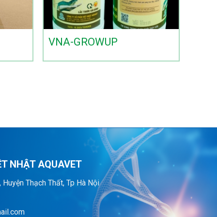
VNA-GROWUP
ỆT NHẬT AQUAVET
, Huyện Thạch Thất, Tp Hà Nội
ail.com