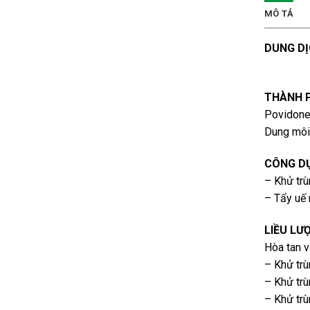
MÔ TẢ
DUNG DỊ
THÀNH 
Povidone
Dung môi
CÔNG D
– Khử trù
– Tẩy uế 
LIỀU LƯ
Hòa tan v
– Khử trù
– Khử trù
– Khử trù