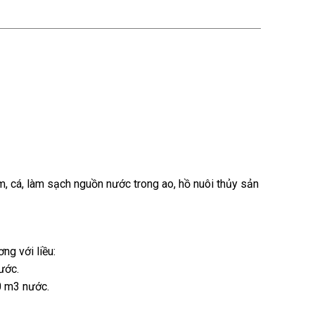
m, cá, làm sạch nguồn nước trong ao, hồ nuôi thủy sản
ng với liều:
ước.
0 m3 nước.