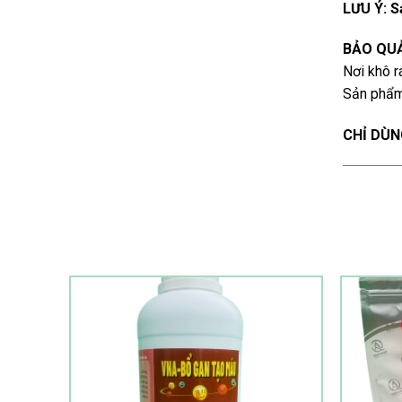
LƯU Ý: S
BẢO QU
Nơi khô r
Sản phẩm
CHỈ DÙN