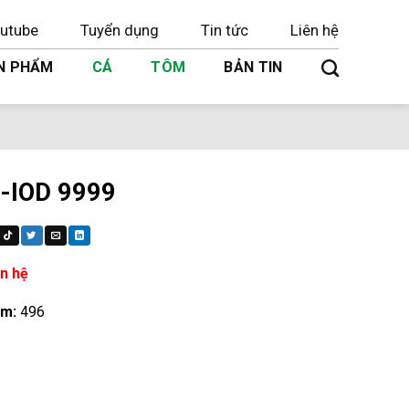
utube
Tuyển dụng
Tin tức
Liên hệ
N PHẨM
CÁ
TÔM
BẢN TIN
-IOD 9999
n hệ
em:
496