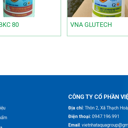
BKC 80
VNA GLUTECH
CÔNG TY CỔ PHẦN VI
iệu
Địa chỉ:
Thôn 2, Xã Thạch Hoà
Điện thoại:
0947.196.991
hẩm
Email
: vietnhataquagroup@gm
ia