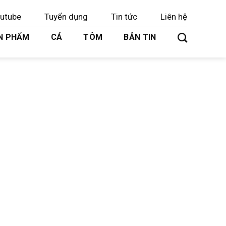
utube
Tuyển dụng
Tin tức
Liên hệ
N PHẨM
CÁ
TÔM
BẢN TIN