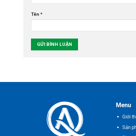
Tên
*
Menu
Giới th
Sản p