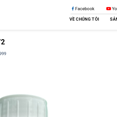
Facebook
Yo
VỀ CHÚNG TÔI
SẢ
72
999