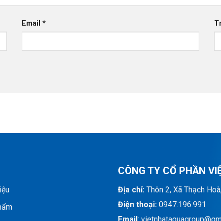
Email
*
T
CÔNG TY CỔ PHẦN VI
iệu
Địa chỉ:
Thôn 2, Xã Thạch Hoà
Điện thoại:
0947.196.991
hẩm
Email
: vietnhataquagroup@gm