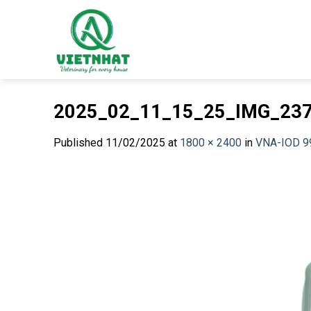
Skip
to
content
2025_02_11_15_25_IMG_23
Published
11/02/2025
at
1800 × 2400
in
VNA-IOD 9