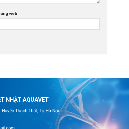
rang web
ỆT NHẬT AQUAVET
, Huyện Thạch Thất, Tp Hà Nội
ail.com